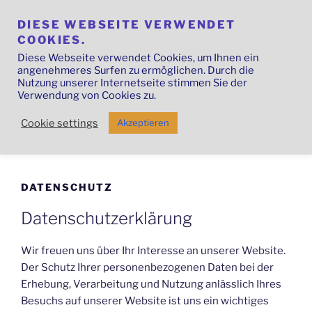
Zum
Inhalt
DIESE WEBSEITE VERWENDET
COOKIES.
springen
Diese Webseite verwendet Cookies, um Ihnen ein
angenehmeres Surfen zu ermöglichen. Durch die
TANKE HAUS AM SEE
Nutzung unserer Internetseite stimmen Sie der
Verwendung von Cookies zu.
Radolfzell am Bodensee
Cookie settings
Akzeptieren
Menü
DATENSCHUTZ
Datenschutzerklärung
Wir freuen uns über Ihr Interesse an unserer Website.
Der Schutz Ihrer personenbezogenen Daten bei der
Erhebung, Verarbeitung und Nutzung anlässlich Ihres
Besuchs auf unserer Website ist uns ein wichtiges